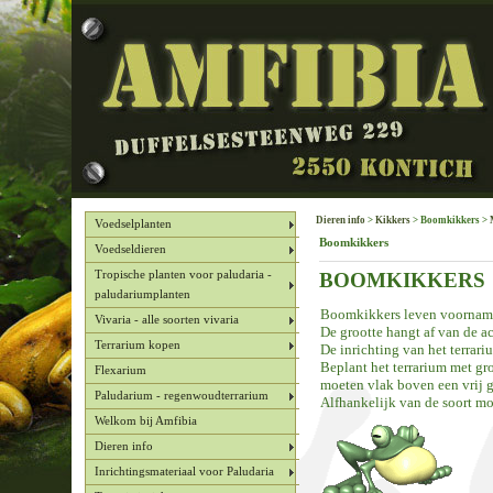
Dieren info
>
Kikkers
> Boomkikkers >
Voedselplanten
Boomkikkers
Voedseldieren
BOOMKIKKERS
Tropische planten voor paludaria -
paludariumplanten
Boomkikkers leven voornamel
Vivaria - alle soorten vivaria
De grootte hangt af van de ac
Terrarium kopen
De inrichting van het terrar
Beplant het terrarium met gr
Flexarium
moeten vlak boven een vrij 
Paludarium - regenwoudterrarium
Alfhankelijk van de soort m
Welkom bij Amfibia
Dieren info
Inrichtingsmateriaal voor Paludaria