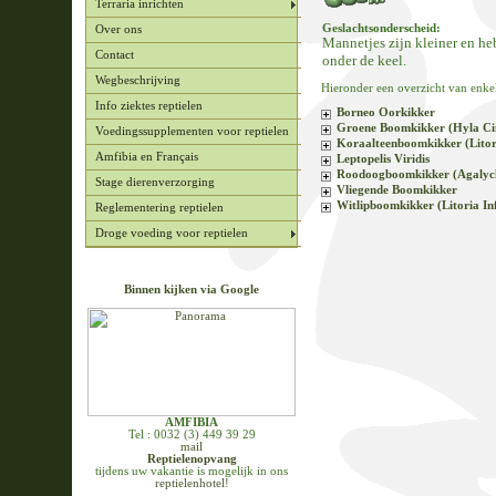
Terraria inrichten
Geslachtsonderscheid:
Over ons
Mannetjes zijn kleiner en h
Contact
onder de keel.
Wegbeschrijving
Hieronder een overzicht van enk
Info ziektes reptielen
Borneo Oorkikker
Groene Boomkikker (Hyla Ci
Voedingssupplementen voor reptielen
Koraalteenboomkikker (Litor
Amfibia en Français
Leptopelis Viridis
Roodoogboomkikker (Agalychn
Stage dierenverzorging
Vliegende Boomkikker
Witlipboomkikker (Litoria In
Reglementering reptielen
Droge voeding voor reptielen
Binnen kijken via Google
AMFIBIA
Tel : 0032 (3) 449 39 29
mail
Reptielenopvang
tijdens uw vakantie is mogelijk in ons
reptielenhotel!