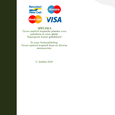
SPECIALS
Groot aanbod
tropische planten
voor
paludaria in onze
serre
.
Supergrote keuze
gifkikkers
!
In onze buitenafdeling:
Groot aanbod
tropisch hout
en diverse
steensoorten.
© Amfibia 2018